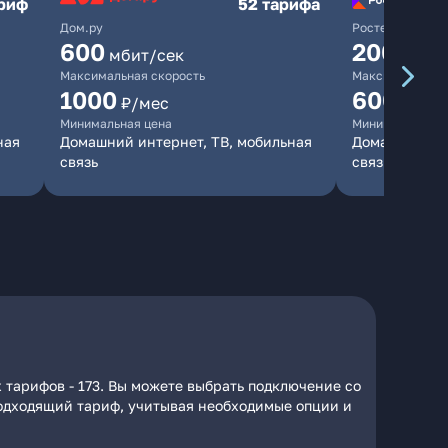
ариф
52 тарифа
Дом.ру
Ростелеком
600
200
мбит/сек
мбит/
Максимальная скорость
Максимальная 
1000
600
₽/мес
₽/ме
Минимальная цена
Минимальная ц
ная
Домашний интернет, ТВ, мобильная
Домашний инт
связь
связь
 тарифов - 173. Вы можете выбрать подключение со
 подходящий тариф, учитывая необходимые опции и