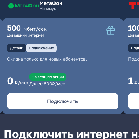
МегаФон
Минимум
500
10
мбит/сек
Домашний интернет
Дома
Детали
Подключение
Под
Скидка только для новых абонентов.
Под
1 месяц по акции
0
1
₽/мес
₽
Далее
800
₽/мес
Подключить
Подключить интернет н