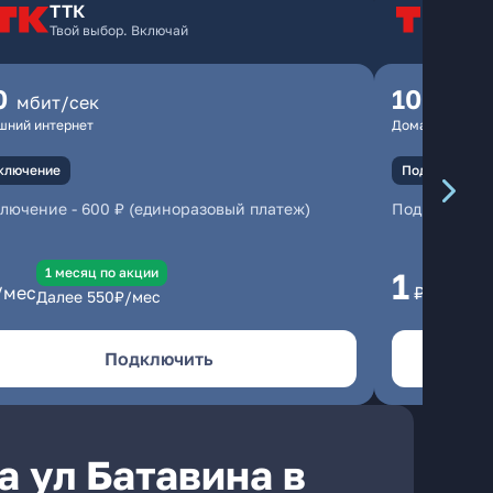
ТТК
Т
Твой выбор. Включай
Т
0
100
мбит/сек
мбит
шний интернет
Домашний инте
ключение
Подключение
ключение
-
600 ₽ (единоразовый платеж)
Подключени
1 месяц по акции
1 
1
/мес
₽/мес
Далее
550
₽/мес
Да
Подключить
а ул Батавина в