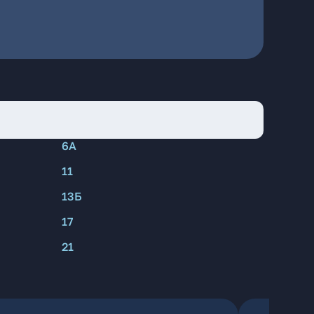
6А
11
13Б
17
21