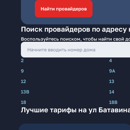
Найти провайдеров
Поиск провайдеров по адресу 
Воспользуйтесь поиском, чтобы найти свой д
2
4
9
9А
12
13
13В
14
18
18В
Лучшие тарифы на ул Батавина