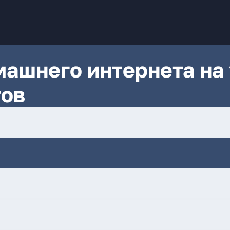
ашнего интернета на 
тов