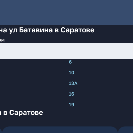
на ул Батавина в Саратове
ом
6
10
13А
16
19
 в Саратове