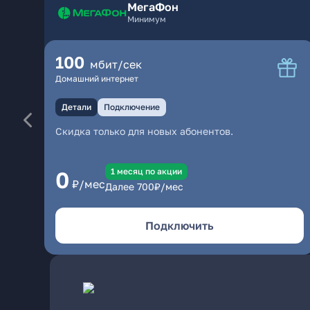
МегаФон
Минимум
100
мбит/сек
Домашний интернет
Детали
Подключение
Скидка только для новых абонентов.
1 месяц по акции
0
₽/мес
Далее
700
₽/мес
Подключить