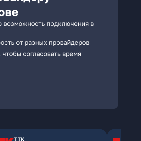
ове
ю возможность подключения в
рость от разных провайдеров
, чтобы согласовать время
ТТК
Т