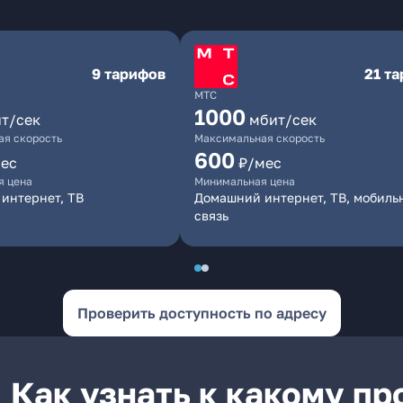
9 тарифов
21 т
МТС
1000
т/сек
мбит/сек
я скорость
Максимальная скорость
600
ес
₽/мес
я цена
Минимальная цена
интернет, ТВ
Домашний интернет, ТВ, мобиль
связь
Проверить доступность по адресу
Как узнать к какому п