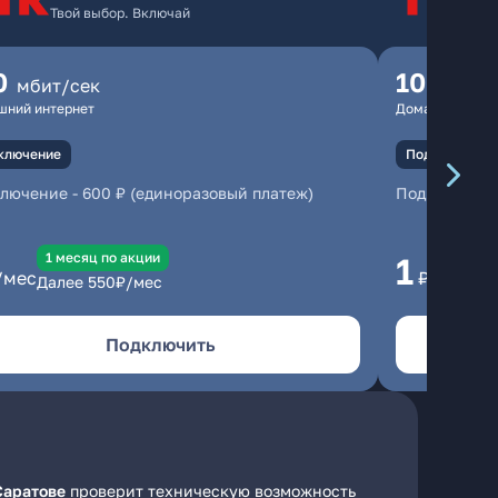
Твой выбор. Включай
Т
0
100
мбит/сек
мбит
шний интернет
Домашний инте
ключение
Подключение
ключение
-
600 ₽ (единоразовый платеж)
Подключени
1 месяц по акции
1 
1
/мес
₽/мес
Далее
550
₽/мес
Да
Подключить
Саратове
проверит техническую возможность