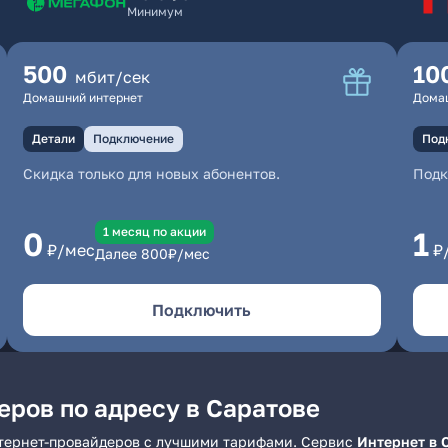
Минимум
500
10
мбит/сек
Домашний интернет
Дома
Детали
Подключение
Под
Скидка только для новых абонентов.
Под
1 месяц по акции
0
1
₽/мес
₽
Далее
800
₽/мес
Подключить
еров по адресу в Саратове
нтернет-провайдеров с лучшими тарифами. Сервис
Интернет в 