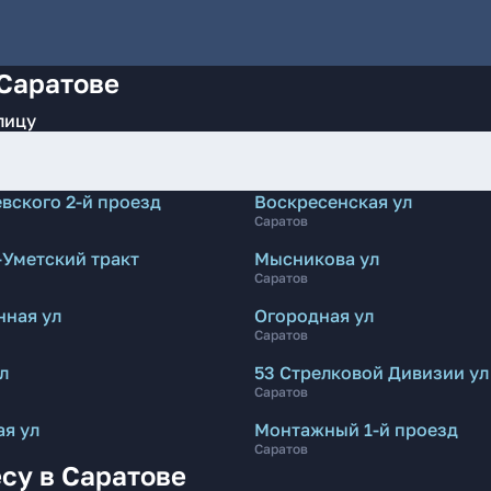
 Саратове
лицу
вского 2-й проезд
Воскресенская ул
Саратов
-Уметский тракт
Мысникова ул
Саратов
нная ул
Огородная ул
Саратов
л
53 Стрелковой Дивизии ул
Саратов
я ул
Монтажный 1-й проезд
Саратов
су в Саратове