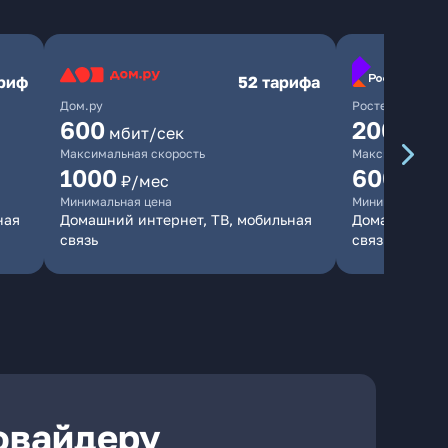
ариф
52 тарифа
Дом.ру
Ростелеком
600
200
мбит/сек
мбит/
Максимальная скорость
Максимальная 
1000
600
₽/мес
₽/ме
Минимальная цена
Минимальная ц
ная
Домашний интернет, ТВ, мобильная
Домашний инт
связь
связь
ровайдеру