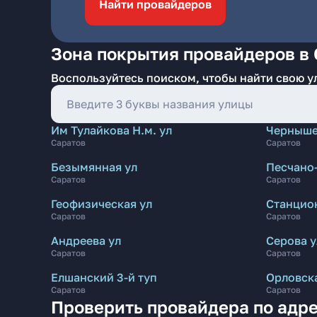
Найти провайдеров
Зона покрытия провайдеров в
Воспользуйтесь поиском, чтобы найти свою у
Им Тулайкова Н.м. ул
Черныше
Саратов
Саратов
Безымянная ул
Песчано
Саратов
Саратов
Геофизическая ул
Станцио
Саратов
Саратов
Андреева ул
Серова у
Саратов
Саратов
Елшанский 3-й туп
Орловска
Саратов
Саратов
Проверить провайдера по адре