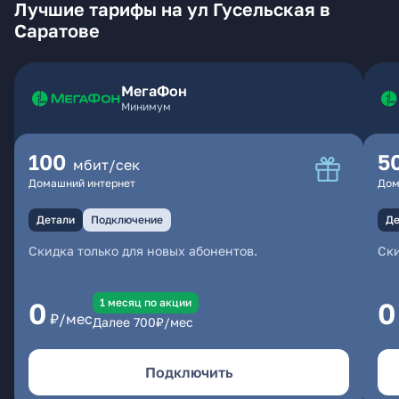
Лучшие тарифы на ул Гусельская в
Саратове
МегаФон
Минимум
100
5
мбит/сек
Домашний интернет
Дом
Детали
Подключение
Де
Скидка только для новых абонентов.
Ски
1 месяц по акции
0
0
₽/мес
Далее
700
₽/мес
Подключить