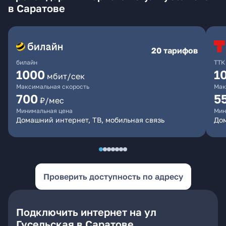
в Саратове
20 тарифов
билайн
ТТК
1000
1
мбит/сек
Максимальная скорость
Мак
700
5
₽/мес
Минимальная цена
Мин
Домашний интернет, ТВ, мобильная связь
До
Проверить доступность по адресу
Подключить интернет на ул
Гусельская в Саратове