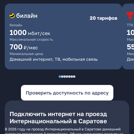
20 тарифов
билайн
ТТК
1000
1
мбит/сек
Максимальная скорость
Мак
700
5
₽/мес
Минимальная цена
Мин
Домашний интернет, ТВ, мобильная связь
До
Проверить доступность по адресу
Подключить интернет на проезд
Интернациональный в Саратове
В 2026 году на проезд Интернациональный в Саратове домашний
интернет предлагают 3 провайдера. Общее количество доступных