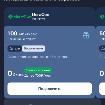
МегаФон
Минимум
100
5
мбит/сек
Домашний интернет
Дом
Детали
Подключение
Де
Скидка только для новых абонентов.
Ски
1 месяц по акции
0
0
₽/мес
Далее
700
₽/мес
Подключить