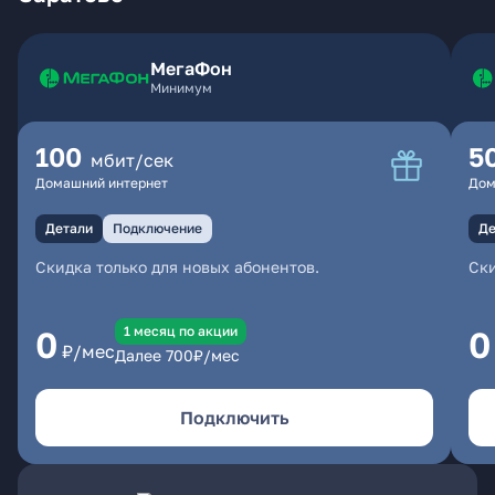
МегаФон
Минимум
100
5
мбит/сек
Домашний интернет
Дом
Детали
Подключение
Де
Скидка только для новых абонентов.
Ски
1 месяц по акции
0
0
₽/мес
Далее
700
₽/мес
Подключить