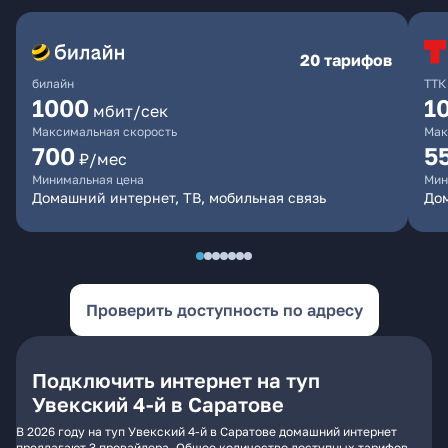
20 тарифов
билайн
ТТК
1000
1
мбит/сек
Максимальная скорость
Мак
700
5
₽/мес
Минимальная цена
Мин
Домашний интернет, ТВ, мобильная связь
До
Проверить доступность по адресу
Подключить интернет на туп
Увекский 4-й в Саратове
В 2026 году на туп Увекский 4-й в Саратове домашний интернет
предлагают 3 провайдера. Общее количество доступных тарифов -