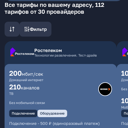
Все тарифы по вашему адресу, 112
тарифов от 30 провайдеров
Фильтр
Ростелеком
Технологии развлечения. Тест-драйв
200
1
мбит/сек
Домашний интернет
Дом
210
каналов
Без
ТВ
1
Без мобильной связи
Моб
Подключение
Оборудование
По
Подключение
-
500 ₽ (единоразовый платеж)
По