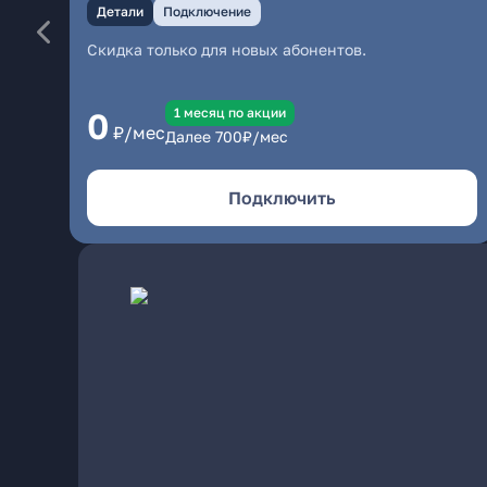
Детали
Подключение
Скидка только для новых абонентов.
1 месяц по акции
0
₽/мес
Далее
700
₽/мес
Подключить