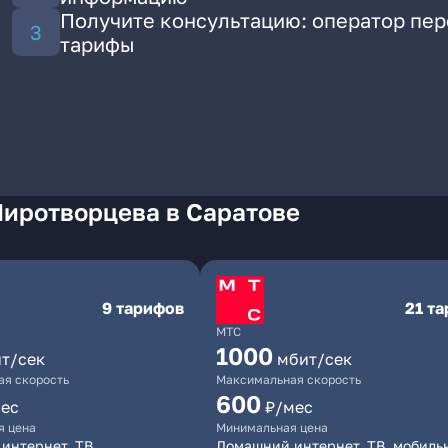
Получите консультацию: оператор пе
тарифы
Миротворцева в Саратове
9 тарифов
21 т
МТС
1000
т/сек
мбит/сек
я скорость
Максимальная скорость
600
ес
₽/мес
я цена
Минимальная цена
интернет, ТВ
Домашний интернет, ТВ, мобиль