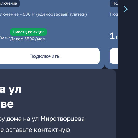
ключение
Подключение
ключение
-
600 ₽ (единоразовый платеж)
Подключени
1 месяц по акции
1 
1
/мес
₽/мес
Далее
550
₽/мес
Да
Подключить
а ул
ове
ру дома на ул Миротворцева
е оставьте контактную