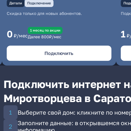
Детали
Подключение
Под
Скидка только для новых абонентов.
Под
1 месяц по акции
0
1
₽/мес
₽
Далее
800
₽/мес
Подключить
Подключить интернет н
Миротворцева в Сарат
Выберите свой дом: кликните по номе
Заполните данные: в открывшемся окн
информацию