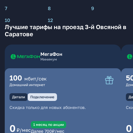
7
8
9
10
12
Лучшие тарифы на проезд 3-й Овсяной в
Саратове
МегаФон
Минимум
100
5
мбит/сек
Домашний интернет
Дом
Детали
Подключение
Де
Скидка только для новых абонентов.
Ски
1 месяц по акции
0
0
₽/мес
Далее
700
₽/мес