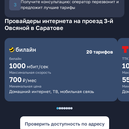
Получите консультацию: оператор перезвонит и
предложит лучшие тарифы
Провайдеры интернета на проезд 3-й
Овсяной в Саратове
20 тарифов
билайн
ТТК
1000
1
мбит/сек
Максимальная скорость
Мак
700
5
₽/мес
Минимальная цена
Мин
Домашний интернет, ТВ, мобильная связь
До
Проверить доступность по адресу