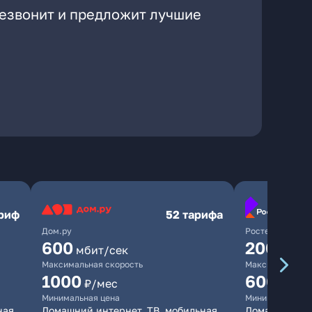
резвонит и предложит лучшие
ариф
52 тарифа
Дом.ру
Ростелеком
600
200
мбит/сек
мбит/
Максимальная скорость
Максимальная 
1000
600
₽/мес
₽/ме
Минимальная цена
Минимальная ц
ная
Домашний интернет, ТВ, мобильная
Домашний инт