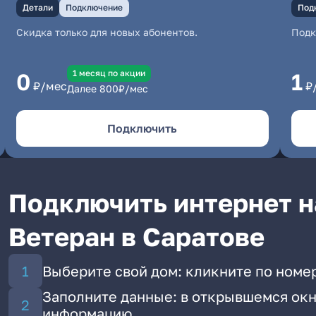
Детали
Подключение
Под
Скидка только для новых абонентов.
Под
1 месяц по акции
0
1
₽/мес
₽
Далее
800
₽/мес
Подключить
Подключить интернет н
Ветеран в Саратове
Выберите свой дом: кликните по номе
Заполните данные: в открывшемся окн
информацию