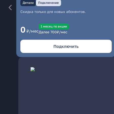
Детали
Подключение
Скидка только для новых абонентов.
1 месяц по акции
0
₽/мес
Далее
700
₽/мес
Подключить