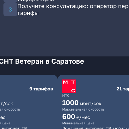
Получите консультацию: оператор пе
тарифы
СНТ Ветеран в Саратове
9 тарифов
21 т
МТС
1000
т/сек
мбит/сек
я скорость
Максимальная скорость
600
ес
₽/мес
я цена
Минимальная цена
интернет, ТВ
Домашний интернет, ТВ, мобиль