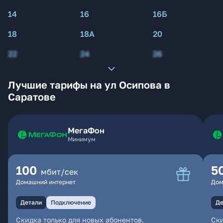
14
16
16Б
18
18А
20
22
24
26
Лучшие тарифы на ул Осипова в
Саратове
МегаФон
Минимум
100
5
мбит/сек
Домашний интернет
Дом
Детали
Подключение
Де
Скидка только для новых абонентов.
Ски