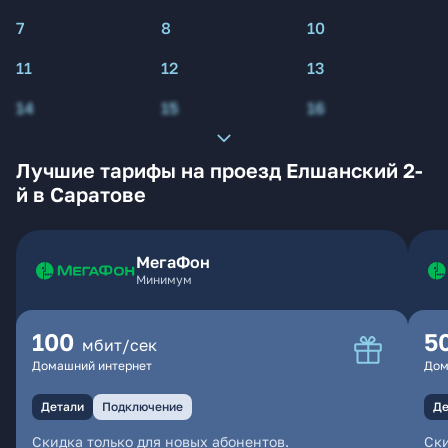
7
8
10
11
12
13
14
15
16
Лучшие тарифы на проезд Елшанский 2-
й в Саратове
МегаФон
Минимум
100
5
мбит/сек
Домашний интернет
Дом
Детали
Подключение
Де
Скидка только для новых абонентов.
Ски