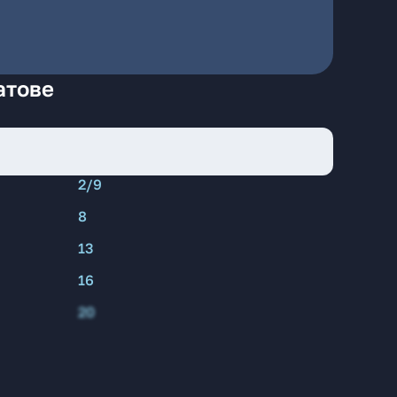
атове
2/9
8
13
16
20