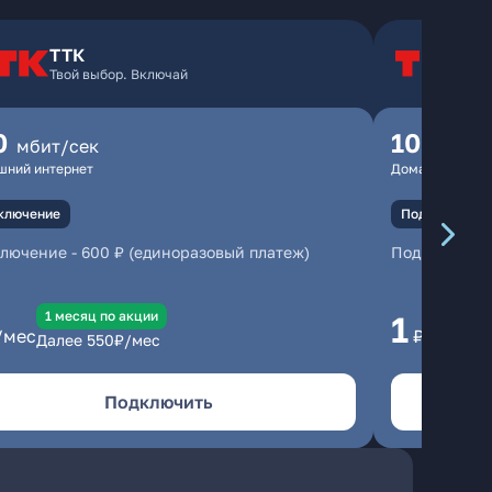
ТТК
Т
Твой выбор. Включай
Т
0
100
мбит/сек
мбит
шний интернет
Домашний инте
ключение
Подключение
ключение
-
600 ₽ (единоразовый платеж)
Подключени
1 месяц по акции
1 
1
/мес
₽/мес
Далее
550
₽/мес
Да
Подключить