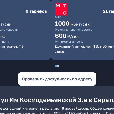
9 тарифов
21 т
МТС
1000
т/сек
мбит/сек
я скорость
Максимальная скорость
600
ес
₽/мес
я цена
Минимальная цена
интернет, ТВ
Домашний интернет, ТВ, мобиль
связь
Проверить доступность по адресу
 ул Им Космодемьянской З.а в Сарат
ве домашний интернет предлагают 6 провайдеров. Общее количе
ены на услуги варьируются от 550 до 2190 рублей в месяц. По