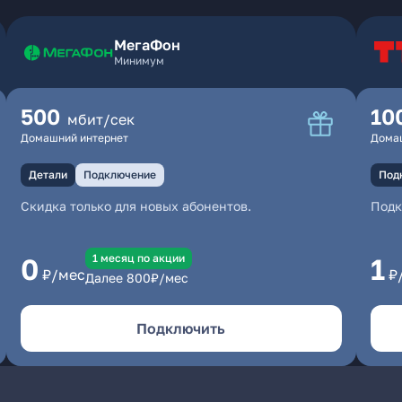
МегаФон
Минимум
500
10
мбит/сек
Домашний интернет
Дома
Детали
Подключение
Под
Скидка только для новых абонентов.
Под
1 месяц по акции
0
1
₽/мес
₽
Далее
800
₽/мес
Подключить