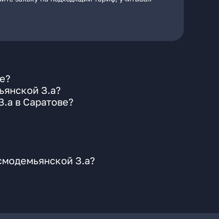
е?
ьянской З.а?
.а в Саратове?
смодемьянской З.а?