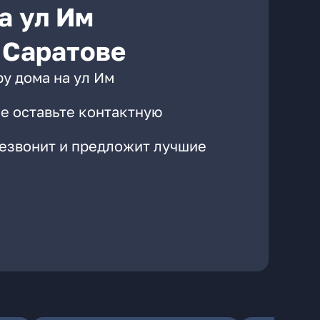
а ул Им
 Саратове
у дома на ул Им
е оставьте контактную
резвонит и предложит лучшие