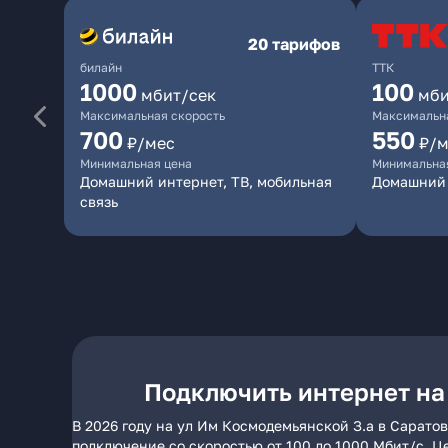
20 тарифов
билайн
ТТК
1000
100
мбит/сек
мби
Максимальная скорость
Максимальна
700
550
₽/мес
₽/м
Минимальная цена
Минимальна
Домашний интернет, ТВ, мобильная
Домашний 
связь
Подключить интернет на
В 2026 году на ул Им Космодемьянской З.а в Сарато
подключение со скоростью от 100 до 1000 Мбит/с. Ц