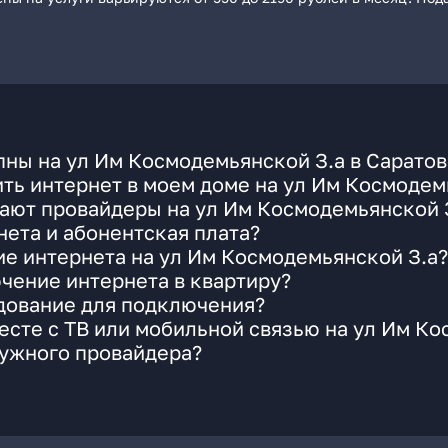
ны на ул Им Космодемьянской З.а в Саратов
ть интернет в моем доме на ул Им Космодем
ают провайдеры на ул Им Космодемьянской З
ета и абонентская плата?
ие интернета на ул Им Космодемьянской З.а?
чение интернета в квартиру?
удование для подключения?
сте с ТВ или мобильной связью на ул Им Ко
нужного провайдера?