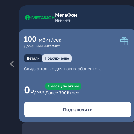
МегаФон
Минимум
100
мбит/сек
Домашний интернет
Детали
Подключение
Скидка только для новых абонентов.
1 месяц по акции
0
₽/мес
Далее
700
₽/мес
Подключить