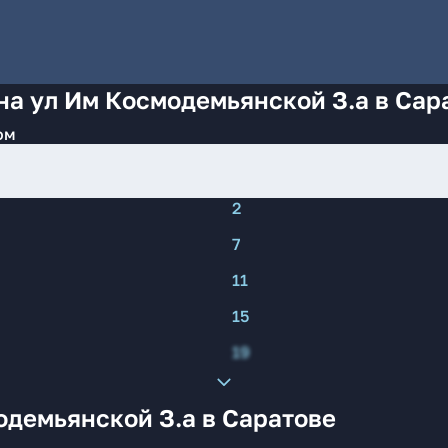
на ул Им Космодемьянской З.а в Сар
ом
2
7
11
15
19
одемьянской З.а в Саратове