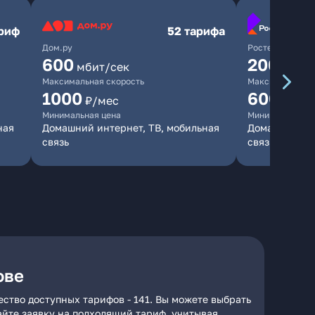
ариф
52 тарифа
Дом.ру
Ростелеком
600
200
мбит/сек
мбит/
Максимальная скорость
Максимальная 
1000
600
₽/мес
₽/ме
Минимальная цена
Минимальная ц
ная
Домашний интернет, ТВ, мобильная
Домашний инт
связь
связь
ове
ство доступных тарифов - 141. Вы можете выбрать
дайте заявку на подходящий тариф, учитывая