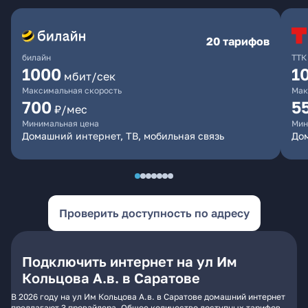
20 тарифов
билайн
ТТК
1000
1
мбит/сек
Максимальная скорость
Мак
700
5
₽/мес
Минимальная цена
Мин
Домашний интернет, ТВ, мобильная связь
До
Проверить доступность по адресу
Подключить интернет на ул Им
Кольцова А.в. в Саратове
В 2026 году на ул Им Кольцова А.в. в Саратове домашний интернет
предлагают 3 провайдера. Общее количество доступных тарифов -