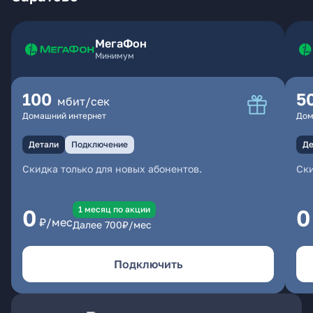
МегаФон
Минимум
100
5
мбит/сек
Домашний интернет
Дом
Детали
Подключение
Де
Скидка только для новых абонентов.
Ски
1 месяц по акции
0
0
₽/мес
Далее
700
₽/мес
Подключить