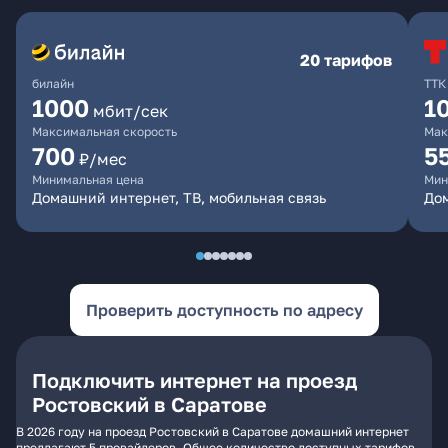
20 тарифов
билайн
ТТК
1000
1
мбит/сек
Максимальная скорость
Мак
700
5
₽/мес
Минимальная цена
Мин
Домашний интернет, ТВ, мобильная связь
До
Проверить доступность по адресу
Подключить интернет на проезд
Ростовский в Саратове
В 2026 году на проезд Ростовский в Саратове домашний интернет
предлагают 5 провайдеров. Общее количество доступных тарифов -