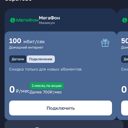
МегаФон
Минимум
100
5
мбит/сек
Домашний интернет
Дом
Детали
Подключение
Де
Скидка только для новых абонентов.
Ски
1 месяц по акции
0
0
₽/мес
Далее
700
₽/мес
Подключить