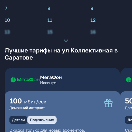
7
8
9
10
11
12
13
15
16
Лучшие тарифы на ул Коллективная в
Саратове
МегаФон
Минимум
100
5
мбит/сек
Домашний интернет
Дом
Детали
Подключение
Де
Скидка только для новых абонентов.
Ски