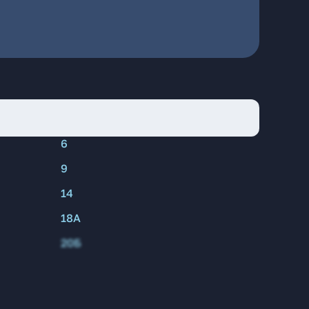
6
9
14
18А
20Б