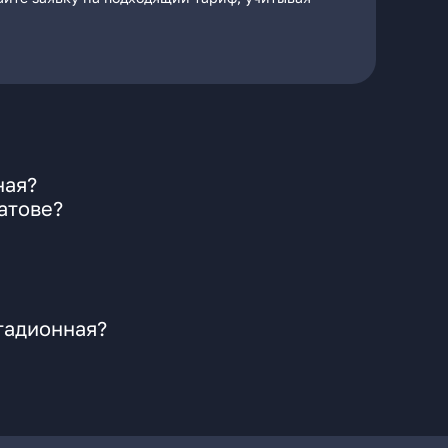
ная?
атове?
тадионная?