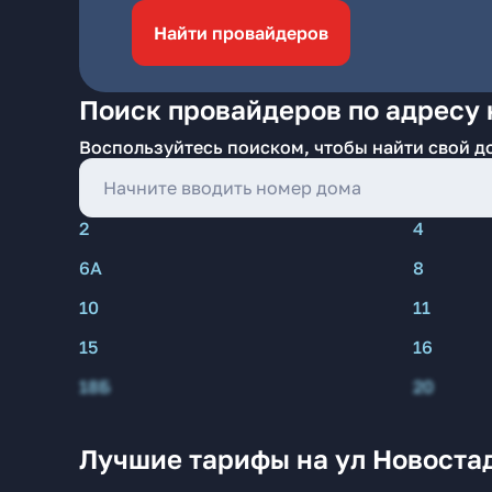
Найти провайдеров
Поиск провайдеров по адресу 
Воспользуйтесь поиском, чтобы найти свой д
2
4
6А
8
10
11
15
16
18Б
20
Лучшие тарифы на ул Новоста