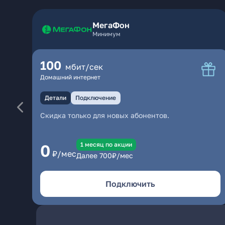
МегаФон
Минимум
100
мбит/сек
Домашний интернет
Детали
Подключение
Скидка только для новых абонентов.
1 месяц по акции
0
₽/мес
Далее
700
₽/мес
Подключить