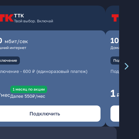
ТТК
Т
Твой выбор. Включай
Т
0
100
мбит/сек
мбит
шний интернет
Домашний инте
ключение
Подключение
ключение
-
600 ₽ (единоразовый платеж)
Подключени
1 месяц по акции
1 
1
/мес
₽/мес
Далее
550
₽/мес
Да
Подключить