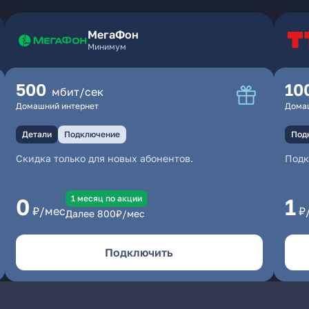
МегаФон
Минимум
500
10
мбит/сек
Домашний интернет
Дома
Детали
Подключение
Под
Скидка только для новых абонентов.
Под
1 месяц по акции
0
1
₽/мес
₽
Далее
800
₽/мес
Подключить