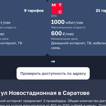
9 тарифов
21 т
МТС
1000
т/сек
мбит/сек
я скорость
Максимальная скорость
600
ес
₽/мес
я цена
Минимальная цена
интернет, ТВ
Домашний интернет, ТВ, мобиль
связь
Проверить доступность по адресу
 ул Новостадионная в Саратове
ний интернет предлагают 3 провайдера. Общее количество дос
ены на услуги варьируются от 600 до 2150 рублей в месяц. По