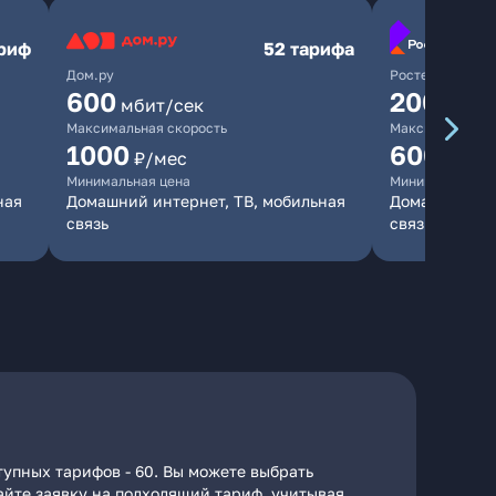
ариф
52 тарифа
Дом.ру
Ростелеком
600
200
мбит/сек
мбит/
Максимальная скорость
Максимальная 
1000
600
₽/мес
₽/ме
Минимальная цена
Минимальная ц
ная
Домашний интернет, ТВ, мобильная
Домашний инт
связь
связь
тупных тарифов - 60. Вы можете выбрать
дайте заявку на подходящий тариф, учитывая