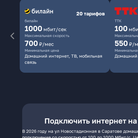
20 тарифов
билайн
ТТК
1000
100
мбит/сек
мби
Максимальная скорость
Максимальна
700
550
₽/мес
₽/м
Минимальная цена
Минимальна
Домашний интернет, ТВ, мобильная
Домашний 
связь
Подключить интернет на
В 2026 году на ул Новостадионная в Саратове домаш
подключение со скоростью от 100 до 1000 Мбит/с. Ц