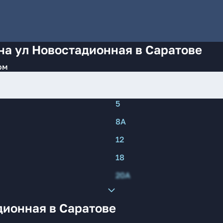
на ул Новостадионная в Саратове
ом
5
8А
12
18
20А
дионная в Саратове