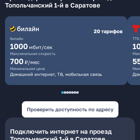
Топольчанский 1-й в Саратове
20 тарифов
билайн
ТТК
1000
1
мбит/сек
Максимальная скорость
Мак
700
5
₽/мес
Минимальная цена
Мин
Домашний интернет, ТВ, мобильная связь
До
Проверить доступность по адресу
Подключить интернет на проезд
Топольчанский 1-й в Саратове