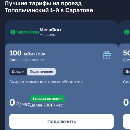
Лучшие тарифы на проезд
Топольчанский 1-й в Саратове
МегаФон
Минимум
100
5
мбит/сек
Домашний интернет
Дом
Детали
Подключение
Де
Скидка только для новых абонентов.
Ски
1 месяц по акции
0
0
₽/мес
Далее
700
₽/мес
Подключить