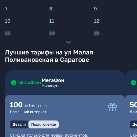
7
8
9
10
11
12
13
14
15
Лучшие тарифы на ул Малая
Поливановская в Саратове
МегаФон
Минимум
100
5
мбит/сек
Домашний интернет
Дом
Детали
Подключение
Де
Скидка только для новых абонентов.
Ски