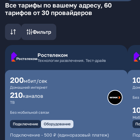
Все тарифы по вашему адресу, 60
тарифов от 30 провайдеров
Фильтр
Ростелеком
Технологии развлечения. Тест-драйв
200
1
мбит/сек
Домашний интернет
Дом
210
каналов
Без
ТВ
1
Без мобильной связи
Моб
Подключение
Оборудование
По
Подключение
-
500 ₽ (единоразовый платеж)
По