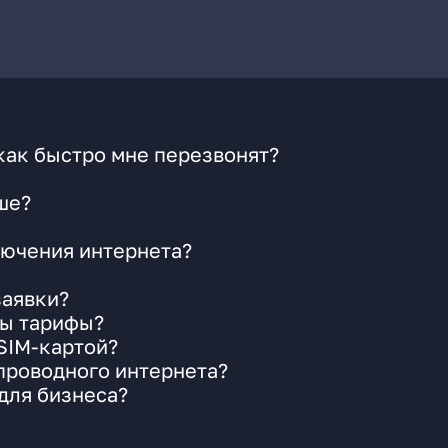
как быстро мне перезвонят?
ше?
ючения интернета?
заявки?
ны тарифы?
 SIM-картой?
 проводного интернета?
для бизнеса?