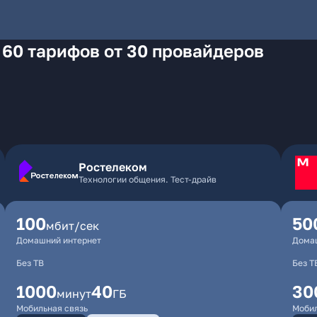
 60 тарифов от 30 провайдеров
Ростелеком
Технологии общения. Тест-драйв
100
50
мбит/сек
Домашний интернет
Дома
Без ТВ
Без Т
1000
40
30
минут
ГБ
Мобильная связь
Мобил