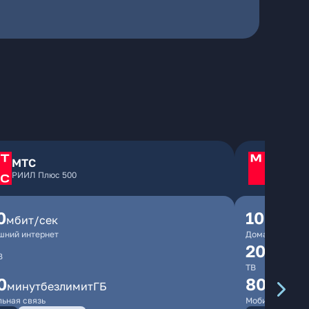
МТС
МТС
РИИЛ Плюс 500
МТС Д
0
1000
мбит/сек
мби
шний интернет
Домашний инте
200
канал
В
ТВ
0
800
минут
безлимит
ГБ
мину
ьная связь
Мобильная свя