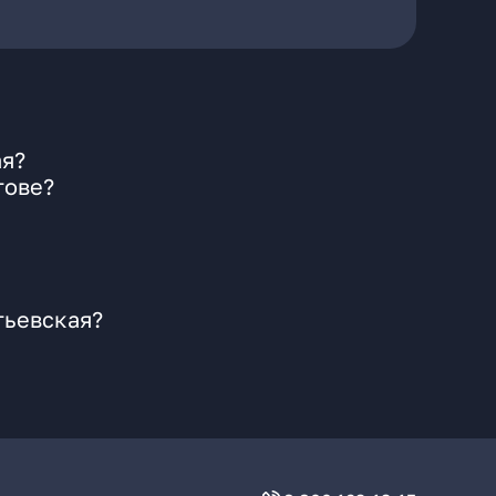
ая?
тове?
тьевская?