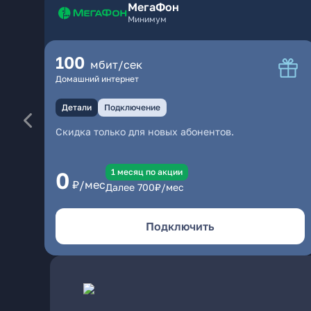
МегаФон
Минимум
100
мбит/сек
Домашний интернет
Детали
Подключение
Скидка только для новых абонентов.
1 месяц по акции
0
₽/мес
Далее
700
₽/мес
Подключить