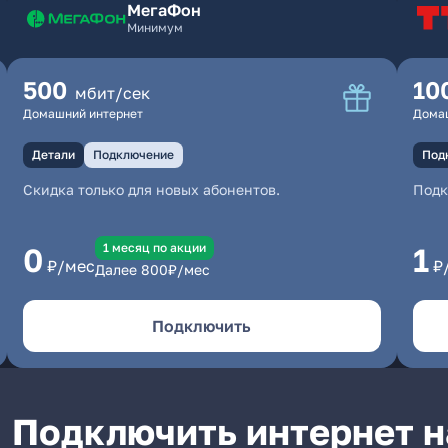
МегаФон
Минимум
500
10
мбит/сек
Домашний интернет
Дома
Детали
Подключение
Под
Скидка только для новых абонентов.
Под
1 месяц по акции
0
1
₽/мес
₽
Далее
800
₽/мес
Подключить
Подключить интернет н