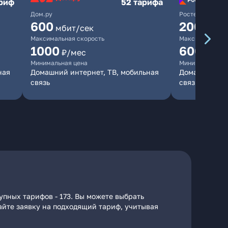
ариф
52 тарифа
Дом.ру
Ростелеком
600
200
мбит/сек
мбит/
Максимальная скорость
Максимальная 
1000
600
₽/мес
₽/ме
Минимальная цена
Минимальная ц
ная
Домашний интернет, ТВ, мобильная
Домашний инт
связь
связь
упных тарифов - 173. Вы можете выбрать
дайте заявку на подходящий тариф, учитывая