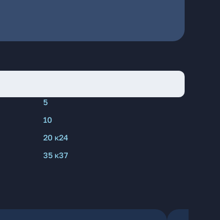
5
10
20 к24
35 к37