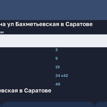
на ул Бахметьевская в Саратове
ом
3
9
19
34 к42
49
евская в Саратове