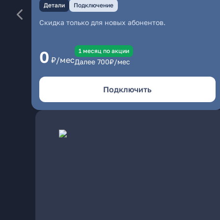
Детали
Подключение
Скидка только для новых абонентов.
1 месяц по акции
0
₽/мес
Далее
700
₽/мес
Подключить