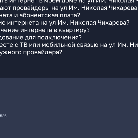
ть интернет в моем доме на ул Им. Николая 
ают провайдеры на ул Им. Николая Чихарева
ета и абонентская плата?
ие интернета на ул Им. Николая Чихарева?
чение интернета в квартиру?
удование для подключения?
сте с ТВ или мобильной связью на ул Им. Н
нужного провайдера?
7526