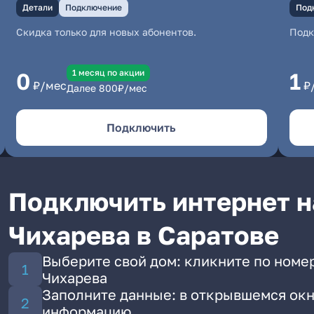
Детали
Подключение
Под
Скидка только для новых абонентов.
Под
1 месяц по акции
0
1
₽/мес
₽
Далее
800
₽/мес
Подключить
Подключить интернет н
Чихарева в Саратове
Выберите свой дом: кликните по номер
Чихарева
Заполните данные: в открывшемся окн
информацию