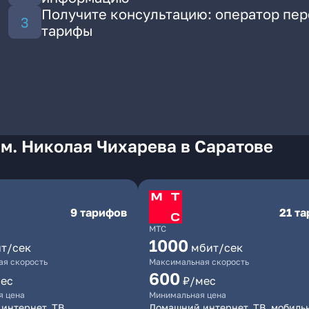
Получите консультацию: оператор пе
тарифы
м. Николая Чихарева в Саратове
9 тарифов
21 т
МТС
1000
т/сек
мбит/сек
я скорость
Максимальная скорость
600
ес
₽/мес
я цена
Минимальная цена
интернет, ТВ
Домашний интернет, ТВ, мобиль