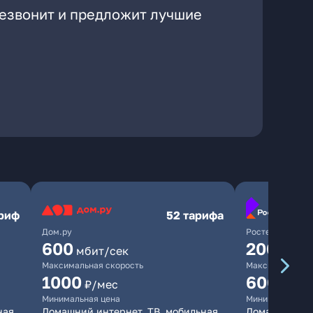
резвонит и предложит лучшие
ариф
52 тарифа
Дом.ру
Ростелеком
600
200
мбит/сек
мбит/
Максимальная скорость
Максимальная 
1000
600
₽/мес
₽/ме
Минимальная цена
Минимальная ц
ная
Домашний интернет, ТВ, мобильная
Домашний инт