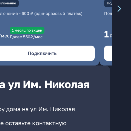
ключение
Подключение
ключение
-
600 ₽ (единоразовый платеж)
Подключени
1 месяц по акции
1 
1
/мес
₽/мес
Далее
550
₽/мес
Да
Подключить
а ул Им. Николая
у дома на ул Им. Николая
е оставьте контактную