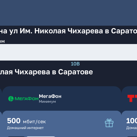
на ул Им. Николая Чихарева в Сарат
ом
10В
лая Чихарева в Саратове
МегаФон
Минимум
500
10
мбит/сек
Домашний интернет
Дома