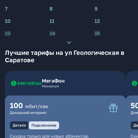
7
8
9
10
11
12
13
14
15
Лучшие тарифы на ул Геологическая в
Саратове
МегаФон
Минимум
100
5
мбит/сек
Домашний интернет
Дом
Детали
Подключение
Де
Скидка только для новых абонентов.
Ски