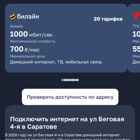
20 тарифов
билайн
ТТК
1000
1
мбит/сек
Максимальная скорость
Мак
700
5
₽/мес
Минимальная цена
Мин
Домашний интернет, ТВ, мобильная связь
До
Проверить доступность по адресу
Подключить интернет на ул Беговая
4-я в Саратове
В 2026 году на ул Беговая 4-я в Саратове домашний интернет
предлагают 6 провайдеров. Общее количество доступных тарифов -