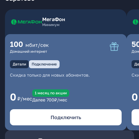
МегаФон
Минимум
100
5
мбит/сек
Домашний интернет
Дом
Детали
Подключение
Де
Скидка только для новых абонентов.
Ски
1 месяц по акции
0
0
₽/мес
Далее
700
₽/мес
Подключить