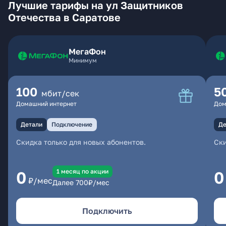
Лучшие тарифы на ул Защитников
Отечества в Саратове
МегаФон
Минимум
100
5
мбит/сек
Домашний интернет
Дом
Детали
Подключение
Де
Скидка только для новых абонентов.
Ски
1 месяц по акции
0
0
₽/мес
Далее
700
₽/мес
Подключить