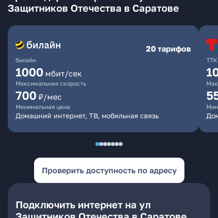
Защитников Отечества в Саратове
20 тарифов
билайн
ТТК
1000
1
мбит/сек
Максимальная скорость
Мак
700
5
₽/мес
Минимальная цена
Мин
Домашний интернет, ТВ, мобильная связь
До
Проверить доступность по адресу
Подключить интернет на ул
Защитников Отечества в Саратове