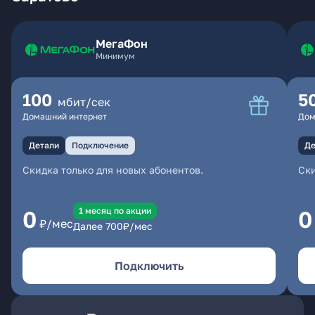
МегаФон
Минимум
100
5
мбит/сек
Домашний интернет
Дом
Детали
Подключение
Де
Скидка только для новых абонентов.
Ски
1 месяц по акции
0
0
₽/мес
Далее
700
₽/мес
Подключить