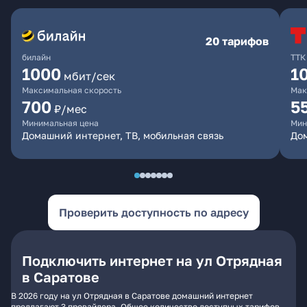
20 тарифов
билайн
ТТК
1000
1
мбит/сек
Максимальная скорость
Мак
700
5
₽/мес
Минимальная цена
Мин
Домашний интернет, ТВ, мобильная связь
До
Проверить доступность по адресу
Подключить интернет на ул Отрядная
в Саратове
В 2026 году на ул Отрядная в Саратове домашний интернет
предлагают 3 провайдера. Общее количество доступных тарифов -