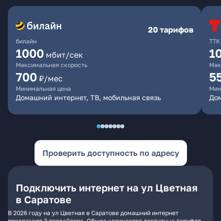
20 тарифов
билайн
ТТК
1000
1
мбит/сек
Максимальная скорость
Мак
700
5
₽/мес
Минимальная цена
Мин
Домашний интернет, ТВ, мобильная связь
До
Проверить доступность по адресу
Подключить интернет на ул Цветная
в Саратове
В 2026 году на ул Цветная в Саратове домашний интернет
предлагают 3 провайдера. Общее количество доступных тарифов -