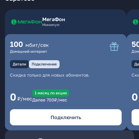
МегаФон
Минимум
100
5
мбит/сек
Домашний интернет
Дом
Детали
Подключение
Де
Скидка только для новых абонентов.
Ски
1 месяц по акции
0
0
₽/мес
Далее
700
₽/мес
Подключить