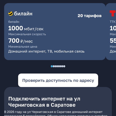
20 тарифов
билайн
ТТК
1000
1
мбит/сек
Максимальная скорость
Мак
700
5
₽/мес
Минимальная цена
Мин
Домашний интернет, ТВ, мобильная связь
До
Проверить доступность по адресу
Подключить интернет на ул
Черниговская в Саратове
В 2026 году на ул Черниговская в Саратове домашний интернет
предлагают 5 провайдеров. Общее количество доступных тарифов -