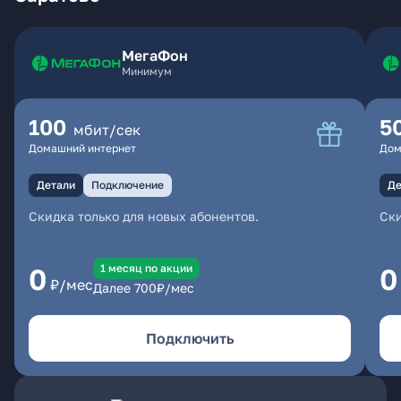
МегаФон
Минимум
100
5
мбит/сек
Домашний интернет
Дом
Детали
Подключение
Де
Скидка только для новых абонентов.
Ски
1 месяц по акции
0
0
₽/мес
Далее
700
₽/мес
Подключить