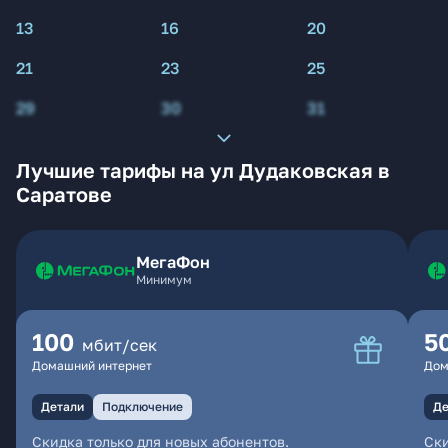
13
16
20
21
23
25
29
30
31
Лучшие тарифы на ул Дудаковская в
Саратове
МегаФон
Минимум
100
5
мбит/сек
Домашний интернет
Дом
Детали
Подключение
Де
Скидка только для новых абонентов.
Ски