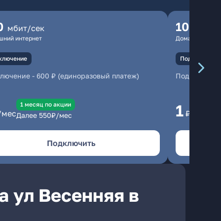
0
100
мбит/сек
мбит
шний интернет
Домашний инте
ключение
Подключение
ключение
-
600 ₽ (единоразовый платеж)
Подключени
1 месяц по акции
1 
1
/мес
₽/мес
Далее
550
₽/мес
Да
Подключить
а ул Весенняя в