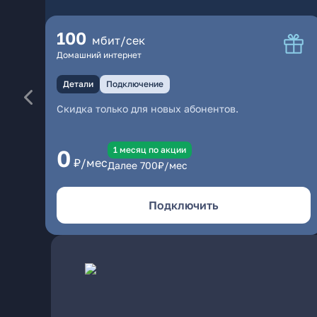
100
мбит/сек
Домашний интернет
Детали
Подключение
Скидка только для новых абонентов.
1 месяц по акции
0
₽/мес
Далее
700
₽/мес
Подключить