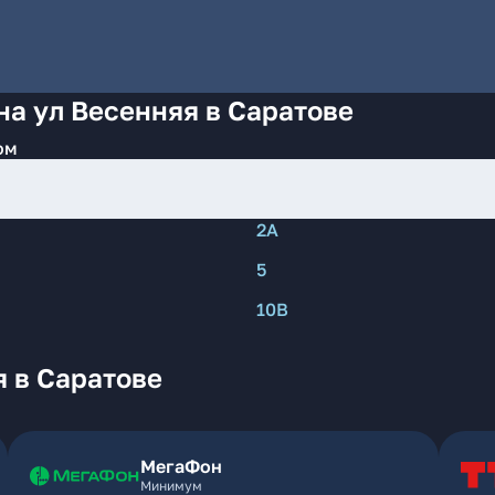
на ул Весенняя в Саратове
ом
2А
5
10В
 в Саратове
МегаФон
Минимум