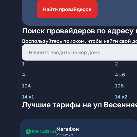
Найти провайдеров
Поиск провайдеров по адресу 
Воспользуйтесь поиском, чтобы найти свой д
1
2
4
4 к6
10А
10Б
14 к1
14 к2
Лучшие тарифы на ул Весенняя
МегаФон
Минимум