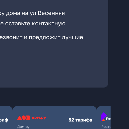
у дома на ул Весенняя
е оставьте контактную
резвонит и предложит лучшие
ариф
52 тарифа
Дом.ру
Ростелеком