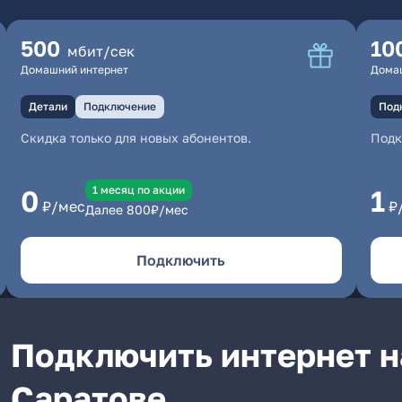
500
10
мбит/сек
Домашний интернет
Дома
Детали
Подключение
Под
Скидка только для новых абонентов.
Под
1 месяц по акции
0
1
₽/мес
₽
Далее
800
₽/мес
Подключить
Подключить интернет н
Саратове