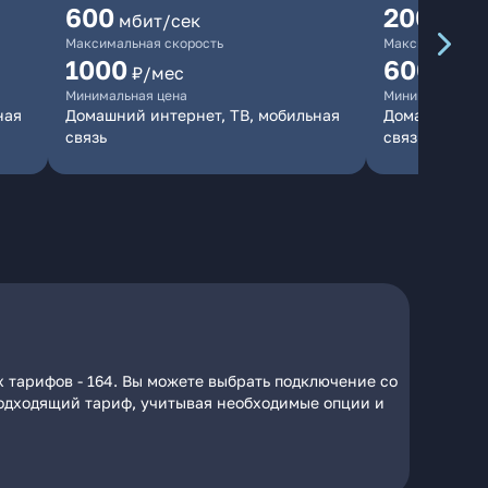
600
200
мбит/сек
мбит/
Максимальная скорость
Максимальная 
1000
600
₽/мес
₽/ме
Минимальная цена
Минимальная ц
ная
Домашний интернет, ТВ, мобильная
Домашний инт
связь
связь
 тарифов - 164. Вы можете выбрать подключение со
 подходящий тариф, учитывая необходимые опции и